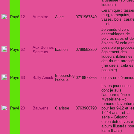
artisanale (solides,
liquides)
Céramique : tasse
mug, ramequins,
Payé
12
Aumaitre
Alice
0791967349
vases, bols, caraf
,.. etc
Je vends divers
assemblages de
poivres rares et d
épices. Si cela est
Aux Bonnes
possible je propos
Payé
62
bastien
0788592250
Senteurs
également des
liqueurs italiennes 
des rhums arrangé
(me dire si cela es
possible)
Imobersteg
Payé
63
Bally Anouk
0218877365
objets en céramiq
Isabelle
Livres jeunesses
dont je suis
l’auteure (série «
Mystériane » :
romans d’aventure
Payé
20
Bauwens
Clarisse
0763960790
pour les 9-12 et le
12-14 ans ; et la
série « Brigand,
chien détectives » 
album illustrés pou
les 5-8 ans)