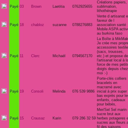
Créations papiers,
Payé
03
Brown
Laetitia
0762925655
sublimation,
lithothérapie
Vente d artisanat 
faveur de l
Payé
18
chabloz
suzanne
0788276883
association santé
Mobile ASPA activ
au burkina faso
La Boîte à MikMa
Je crée mes propr
accessoires textil
(sacs, trousses,
Payé
11
Clerc
Michaël
0794567170
etc.) et propose de
l'artisanat local à l
force de mes petit
doigts depuis chez
moi :-)
Porte-clés colliers
bracelets en
macramé avec
Payé
19
Consoli
Melinda
076 539 9886
inicial à prix super
bas exprès pour le
enfants, cadeaux
pour bébés,
Mer/Sel Sel marin 
sucre brut aux
Payé
15
Crausaz
Karin
079 286 32 59
herbes potageres e
sucres aux fleurs 
fil des saisons