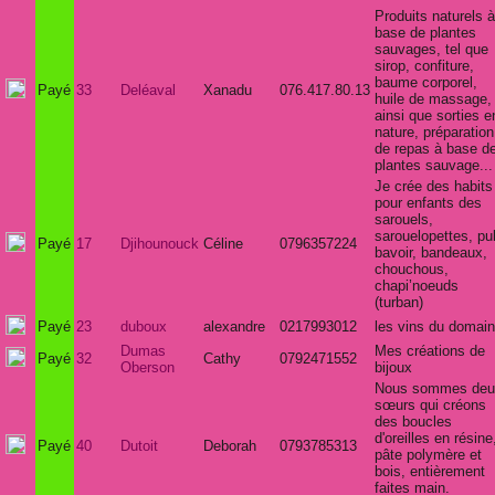
Produits naturels à
base de plantes
sauvages, tel que
sirop, confiture,
baume corporel,
Payé
33
Deléaval
Xanadu
076.417.80.13
huile de massage,
ainsi que sorties e
nature, préparation
de repas à base d
plantes sauvage...
Je crée des habits
pour enfants des
sarouels,
sarouelopettes, pul
Payé
17
Djihounouck
Céline
0796357224
bavoir, bandeaux,
chouchous,
chapi’noeuds
(turban)
Payé
23
duboux
alexandre
0217993012
les vins du domai
Dumas
Mes créations de
Payé
32
Cathy
0792471552
Oberson
bijoux
Nous sommes deu
sœurs qui créons
des boucles
d'oreilles en résine
Payé
40
Dutoit
Deborah
0793785313
pâte polymère et
bois, entièrement
faites main.