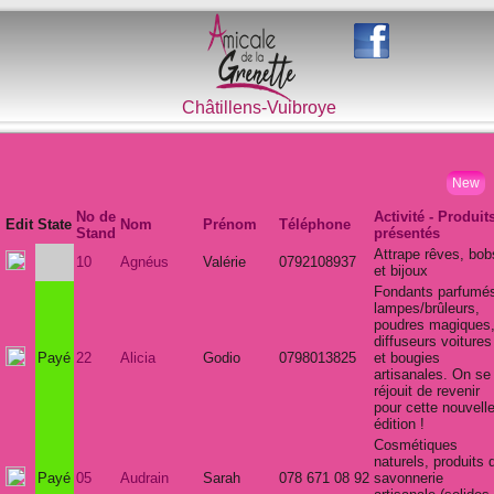
Châtillens-Vuibroye
New
No de
Activité - Produit
Edit
State
Nom
Prénom
Téléphone
Stand
présentés
Attrape rêves, bob
10
Agnéus
Valérie
0792108937
et bijoux
Fondants parfumé
lampes/brûleurs,
poudres magiques
diffuseurs voitures
Payé
22
Alicia
Godio
0798013825
et bougies
artisanales. On se
réjouit de revenir
pour cette nouvell
édition !
Cosmétiques
naturels, produits 
Payé
05
Audrain
Sarah
078 671 08 92
savonnerie