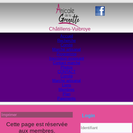
Châtillens-Vuibroye
Accueil
Recherche
Comité
Marché artisanal
Programme
Inscription exposant
Contact marché
Photos
CONTACT
Comité
Marché artisanal
Liens
Membres
Plan
Paiements
Imprimer
Login
Cette page est réservée
aux membres.