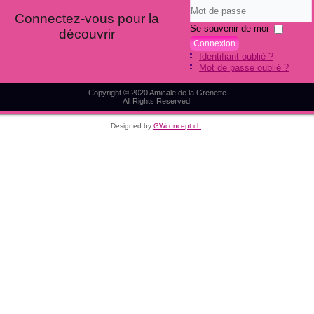
Identifiant
Connectez-vous pour la
Mot
Se souvenir de moi
découvrir
de
Connexion
passe
Identifiant oublié ?
Mot de passe oublié ?
Copyright © 2020 Amicale de la Grenette
All Rights Reserved.
Designed by
GWconcept.ch
.